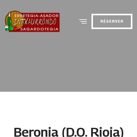
RÉSERVER
Beronia (D.O. Rioja)