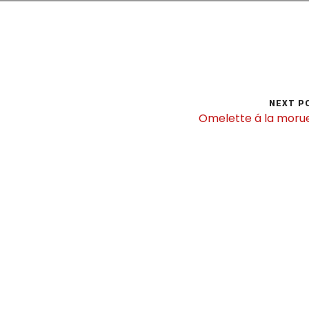
NEXT P
Omelette á la moru